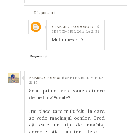
Răspunsuri
STEFANA TEODOROIU
5
SEPTEMBRIE 2014 LA 21:52
Multumesc :D
Răspundeți
FEERIC STUDIOS
5 SEPTEMBRIE 2014 LA
21:47
Salut prima mea comentatoare
de pe blog *smile*!
Îmi place tare mult felul în care
se vede machiajul ochilor. Cred
că este un tip de machiaj
caracteristic multor fete ,