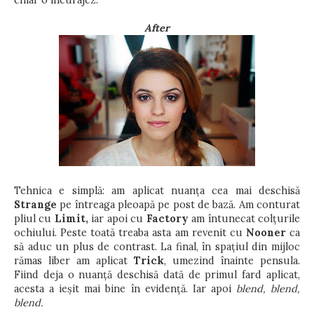
chiar o încurajez.
After
Tehnica e simplă: am aplicat nuanța cea mai deschisă
Strange
pe întreaga pleoapă pe post de bază. Am conturat
pliul cu
Limit,
iar apoi cu
Factory
am întunecat colțurile
ochiului. Peste toată treaba asta am revenit cu
Nooner
ca
să aduc un plus de contrast. La final, în spațiul din mijloc
rămas liber am aplicat
Trick
, umezind înainte pensula.
Fiind deja o nuanță deschisă dată de primul fard aplicat,
acesta a ieșit mai bine în evidență. Iar apoi
blend, blend,
blend.