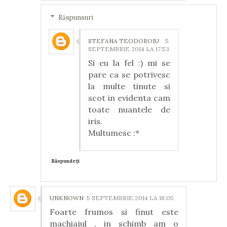
Răspunsuri
STEFANA TEODOROIU
5
SEPTEMBRIE 2014 LA 17:53
Si eu la fel :) mi se
pare ca se potrivesc
la multe tinute si
scot in evidenta cam
toate nuantele de
iris.
Multumesc :*
Răspundeți
UNKNOWN
5 SEPTEMBRIE 2014 LA 18:05
Foarte frumos si finut este
machiajul , in schimb am o