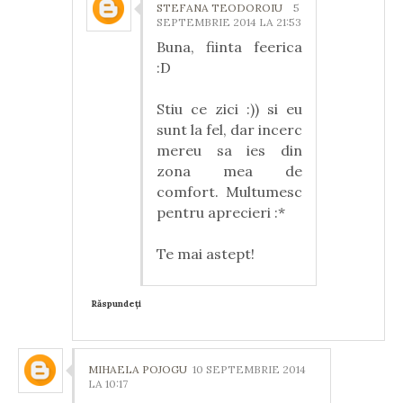
STEFANA TEODOROIU
5
SEPTEMBRIE 2014 LA 21:53
Buna, fiinta feerica
:D
Stiu ce zici :)) si eu
sunt la fel, dar incerc
mereu sa ies din
zona mea de
comfort. Multumesc
pentru aprecieri :*
Te mai astept!
Răspundeți
MIHAELA POJOGU
10 SEPTEMBRIE 2014
LA 10:17