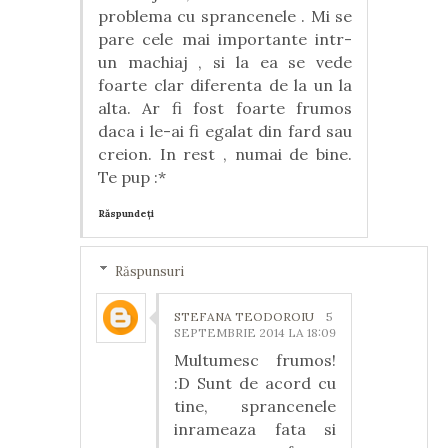
problema cu sprancenele . Mi se
pare cele mai importante intr-
un machiaj , si la ea se vede
foarte clar diferenta de la un la
alta. Ar fi fost foarte frumos
daca i le-ai fi egalat din fard sau
creion. In rest , numai de bine.
Te pup :*
Răspundeți
Răspunsuri
STEFANA TEODOROIU
5
SEPTEMBRIE 2014 LA 18:09
Multumesc frumos!
:D Sunt de acord cu
tine, sprancenele
inrameaza fata si