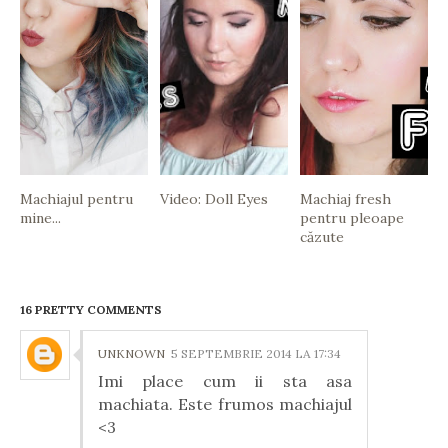
Machiajul pentru
Video: Doll Eyes
Machiaj fresh
mine...
pentru pleoape
căzute
16 PRETTY COMMENTS
UNKNOWN
5 SEPTEMBRIE 2014 LA 17:34
Imi place cum ii sta asa
machiata. Este frumos machiajul
<3