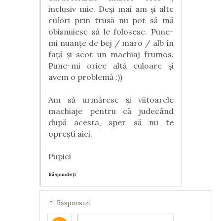
inclusiv mie. Deși mai am și alte
culori prin trusă nu pot să mă
obisnuiesc să le folosesc. Pune-
mi nuanțe de bej / maro / alb în
față și scot un machiaj frumos.
Pune-mi orice altă culoare și
avem o problemă :))
Am să urmăresc și viitoarele
machiaje pentru că judecând
după acesta, sper să nu te
oprești aici.
Pupici
Răspundeți
Răspunsuri