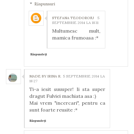
Răspunsuri
STEFANA TEODOROIU
5
SEPTEMBRIE 2014 LA 18:11
Multumesc mult,
mamica frumoasa :*
Răspundeți
MADE BY IRINA R.
5 SEPTEMBRIE 2014 LA
18:27
Ti-a iesit suuuper! Ii sta super
dragut Fulviei machiata asa :)
Mai vrem "incercari", pentru ca
sunt foarte reusite :*
Răspundeți