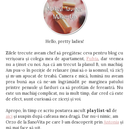
Hello, pretty ladies!
Zilele trecute aveam chef să pregătesc ceva pentru blog cu
verișoara și colega mea de apartament,
Fulvia
, dar vremea
nu a ținut cu noi. Așa că am trecut la planul B, un machiaj.
Am pus-o în poziție de relaxare (mai să o ia somnul, vă zic!)
și m-am apucat de treabă. Camera e mică, lumină nu aveam
prea bună așa că ne-am îngrămădit pe marginea patului
printre pensule și farduri ca să profităm de fereastră. Nu
este un machiaj complicat, nu ia mult timp, dar cred că este
de efect, sunt curioasă ce ziceți și voi.
Apropo, în timp ce scriu postarea ascult
playlist-ul
de
aici
și suspin după cafeaua mea dragă. Dar nu-i nimic, am
Orzo de la SanoVita pe care l-am descoperit prin
Antonia
și
mă mai face să uit.