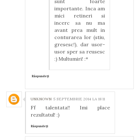
sunt foarte
importante. Inca am
mici retineri si
incerc sa nu ma
avant prea mult in
conturarea lor (stiu,
gresesc!), dar usor-
usor sper sa reusesc
:) Multumiri! :*
Răspundeți
UNKNOWN
5 SEPTEMBRIE 2014 LA 18:11
Ff talentata!! Imi place
rezultatul! :)
Răspundeți