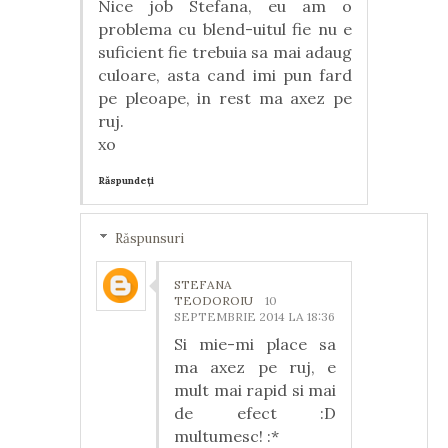
Nice job Stefana, eu am o
problema cu blend-uitul fie nu e
suficient fie trebuia sa mai adaug
culoare, asta cand imi pun fard
pe pleoape, in rest ma axez pe
ruj.
xo
Răspundeți
Răspunsuri
STEFANA
TEODOROIU
10
SEPTEMBRIE 2014 LA 18:36
Si mie-mi place sa
ma axez pe ruj, e
mult mai rapid si mai
de efect :D
multumesc! :*