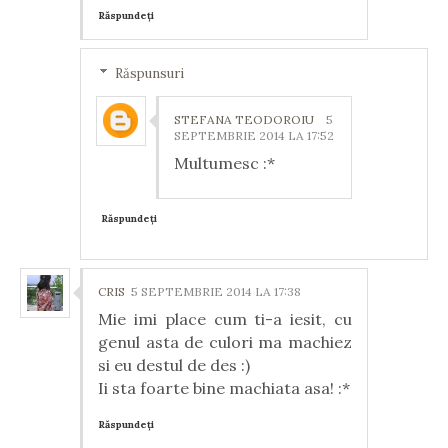
Răspundeți
Răspunsuri
STEFANA TEODOROIU
5
SEPTEMBRIE 2014 LA 17:52
Multumesc :*
Răspundeți
CRIS
5 SEPTEMBRIE 2014 LA 17:38
Mie imi place cum ti-a iesit, cu
genul asta de culori ma machiez
si eu destul de des :)
Ii sta foarte bine machiata asa! :*
Răspundeți