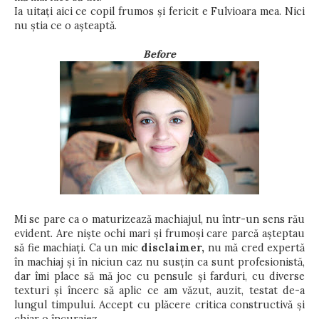
Ia uitați aici ce copil frumos și fericit e Fulvioara mea. Nici
nu știa ce o așteaptă.
Before
Mi se pare ca o maturizează machiajul, nu într-un sens rău
evident. Are niște ochi mari și frumoși care parcă așteptau
să fie machiați. Ca un mic
disclaimer,
nu mă cred expertă
în machiaj și în niciun caz nu susțin ca sunt profesionistă,
dar îmi place să mă joc cu pensule și farduri, cu diverse
texturi și încerc să aplic ce am văzut, auzit, testat de-a
lungul timpului. Accept cu plăcere critica constructivă și