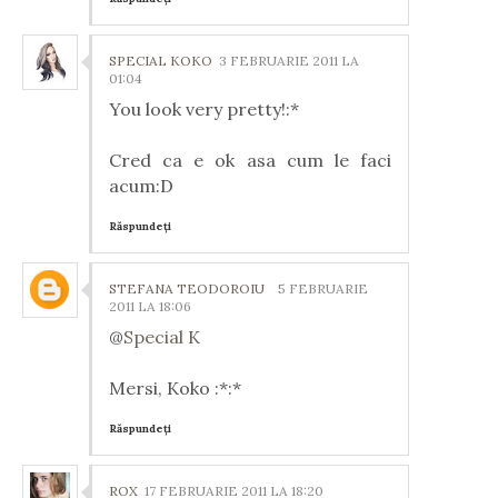
SPECIAL KOKO
3 FEBRUARIE 2011 LA
01:04
You look very pretty!:*
Cred ca e ok asa cum le faci
acum:D
Răspundeți
STEFANA TEODOROIU
5 FEBRUARIE
2011 LA 18:06
@
Special K
Mersi, Koko :*:*
Răspundeți
ROX
17 FEBRUARIE 2011 LA 18:20