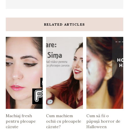
RELATED ARTICLES
Machiaj fresh
Cum machiem
Cum să fii o
pentru pleoape
ochii cu pleoapele
păpușă horror de
căzute
căzute?
Halloween