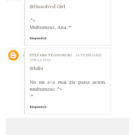
@
Dissolved Girl
:">
Multumesc, Ana :*
Răspundeți
STEFANA TEODOROIU
24 FEBRUARIE
2011 LA 13:13
@
Iulia
Nu mi s-a mai zis pana acum,
multumesc :">
:*
Răspundeți