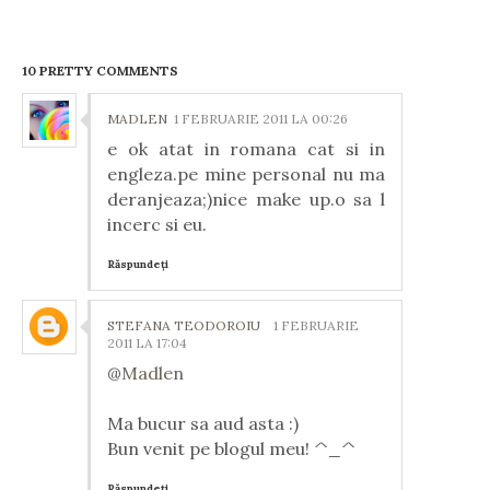
10 PRETTY COMMENTS
MADLEN
1 FEBRUARIE 2011 LA 00:26
e ok atat in romana cat si in
engleza.pe mine personal nu ma
deranjeaza;)nice make up.o sa l
incerc si eu.
Răspundeți
STEFANA TEODOROIU
1 FEBRUARIE
2011 LA 17:04
@
Madlen
Ma bucur sa aud asta :)
Bun venit pe blogul meu! ^_^
Răspundeți