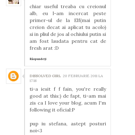
chiar useful treaba cu creionul
alb, eu l-am incercat peste
primer-ul de la Elf(mai putin
creion decat ai aplicat tu acolo)
si in pliul de jos al ochiului putin si
am fost laudata pentru cat de
fresh arat :D
Răspundeți
DISSOLVED GIRL
20 FEBRUARIE 2011 LA
17:18
ti-a iesit f f fain, you're really
good at this:) de fapt, ti-am mai
zis ca I love your blog, acum I'm
following it oficial:P
pup iu stefana, astept posturi
noi<3