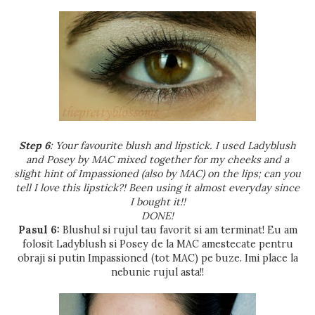
Step 6
: Your favourite blush and lipstick. I used Ladyblush
and Posey by MAC mixed together for my cheeks and a
slight hint of Impassioned (also by MAC) on the lips; can you
tell I love this lipstick?! Been using it almost everyday since
I bought it!!
DONE!
Pasul 6:
Blushul si rujul tau favorit si am terminat! Eu am
folosit Ladyblush si Posey de la MAC amestecate pentru
obraji si putin Impassioned (tot MAC) pe buze. Imi place la
nebunie rujul asta!!