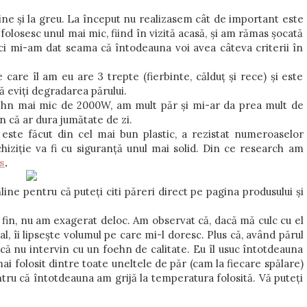
ine și la greu. La început nu realizasem cât de important este
olosesc unul mai mic, fiind în vizită acasă, și am rămas șocată
nci mi-am dat seama că întodeauna voi avea câteva criterii în
 care îl am eu are 3 trepte (fierbinte, călduț și rece) și este
ă eviți degradarea părului.
oehn mai mic de 2000W, am mult păr și mi-ar da prea mult de
n că ar dura jumătate de zi.
 este făcut din cel mai bun plastic, a rezistat numeroaselor
chiziție va fi cu siguranță unul mai solid. Din ce research am
s
.
e pentru că puteți citi păreri direct pe pagina produsului și
fin, nu am exagerat deloc. Am observat că, dacă mă culc cu el
al, îi lipsește volumul pe care mi-l doresc. Plus că, având părul
că nu intervin cu un foehn de calitate. Eu îl usuc întotdeauna
ai folosit dintre toate uneltele de păr (cam la fiecare spălare)
entru că întotdeauna am grijă la temperatura folosită. Vă puteți