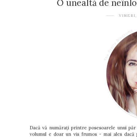
O unealtă de neînl
VINERI,
Dacă vă numărați printre posesoarele unui păr f
volumul e doar un vis frumos - mai ales dacă 