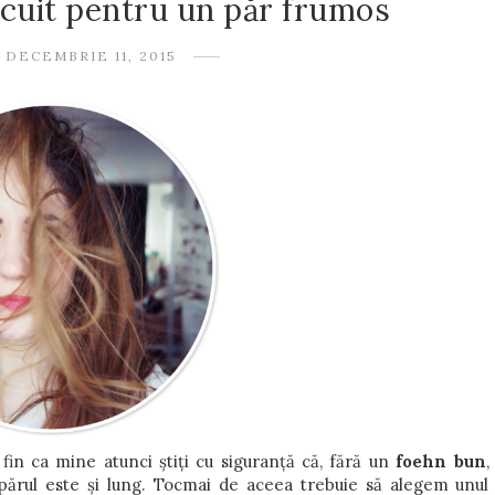
ocuit pentru un păr frumos
 DECEMBRIE 11, 2015
in ca mine atunci știți cu siguranță că, fără un
foehn bun
,
părul este și lung. Tocmai de aceea trebuie să alegem unul