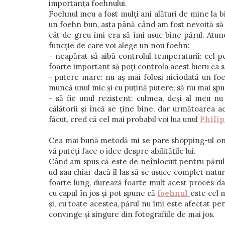
importanța foehnului.
Foehnul meu a fost mulți ani alături de mine la b
un foehn bun, asta până când am fost nevoită să f
cât de greu îmi era să îmi usuc bine părul. Atu
funcție de care voi alege un nou foehn:
- neapărat să aibă controlul temperaturii: cel pe
foarte important să poți controla acest lucru ca s
- putere mare: nu aș mai folosi niciodată un f
muncă unul mic și cu puțină putere, să nu mai spu
- să fie unul rezistent: culmea, deși al meu nu
călătorii și încă se ține bine, dar următoarea a
făcut, cred că cel mai probabil voi lua unul
Philip
Cea mai bună metodă mi se pare shopping-ul onlin
vă puteți face o idee despre abilitățile lui.
Când am spus că este de neînlocuit pentru părul 
ud sau chiar dacă îl las să se usuce complet natur
foarte lung, durează foarte mult acest proces da
cu capul în jos și pot spune că
foehnul
este cel m
și, cu toate acestea, părul nu îmi este afectat p
convinge și singure din fotografiile de mai jos.