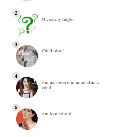
Giveaway fulger
Când plouă...
Am încredere în mine atunci
când...
Am fost răpită...