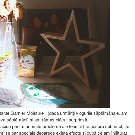
ante Garnier Moisture+ (dacă urmăriți vlogurile săptămânale, am
âteva săptămâni) și am rămas plăcut surprinsă.
apidă pentru anumite probleme ale tenului (fie absorb sebumul, fie
mi se par speciale deoarece există efecte și după ce am înlăturat