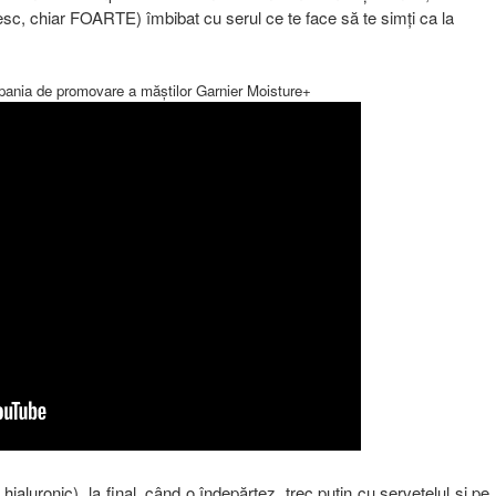
umesc, chiar FOARTE) îmbibat cu serul ce te face să te simți ca la
ania de promovare a măștilor Garnier Moisture+
hialuronic), la final, când o îndepărtez, trec puțin cu șervețelul și pe