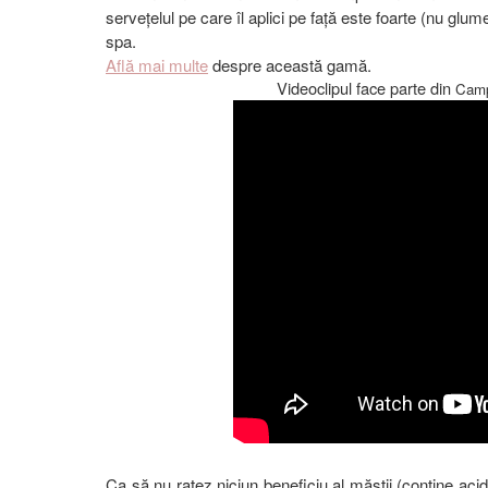
servețelul pe care îl aplici pe față este foarte (nu gl
spa.
Află mai multe
despre această gamă.
Videoclipul face parte din
Camp
Ca să nu ratez niciun beneficiu al măștii (conține acid 