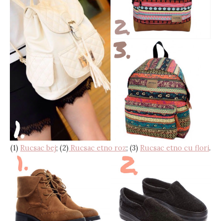
(1)
Rucsac bej
; (2)
Rucsac etno roz
; (3)
Rucsac etno cu flori
.