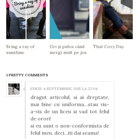
Bring a ray of
Gri și pufos când
That Cozy Day
sunshine
mergi mult pe jos
1 PRETTY COMMENTS
COCO
4 SEPTEMBRIE 2015 LA 22:04
dragut articolul, si ai dreptate,
mai bine cu uniforma...stau vis-
a-vis de un liceu si vad tot felul
de orori!
si eu sunt o non-conformista de
felul meu, deci...iti dai seama!