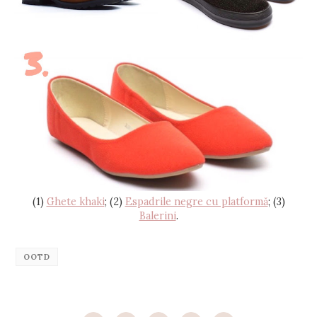
(1)
Ghete khaki
; (2)
Espadrile negre cu platformă
; (3)
Balerini
.
OOTD