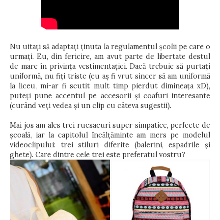
Nu uitați să adaptați ținuta la regulamentul școlii pe care o
urmați. Eu, din fericire, am avut parte de libertate destul
de mare în privința vestimentației. Dacă trebuie să purtați
uniformă, nu fiți triste (eu aș fi vrut sincer să am uniformă
la liceu, mi-ar fi scutit mult timp pierdut dimineața xD),
puteți pune accentul pe accesorii și coafuri interesante
(curând veți vedea și un clip cu câteva sugestii).
Mai jos am ales trei rucsacuri super simpatice, perfecte de
școală, iar la capitolul încălțăminte am mers pe modelul
videoclipului: trei stiluri diferite (balerini, espadrile și
ghete). Care dintre cele trei este preferatul vostru?